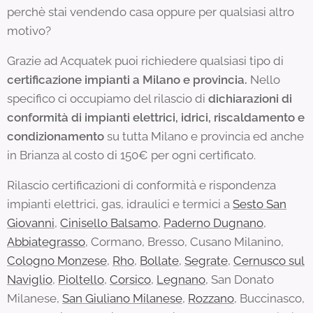
perchè stai vendendo casa oppure per qualsiasi altro
motivo?
Grazie ad Acquatek puoi richiedere qualsiasi tipo di
certificazione impianti a Milano e provincia.
Nello
specifico ci occupiamo del rilascio di
dichiarazioni di
conformità di impianti elettrici, idrici, riscaldamento e
condizionamento
su tutta Milano e provincia ed anche
in Brianza al costo di 150€ per ogni certificato.
Rilascio certificazioni di conformità e rispondenza
impianti elettrici, gas, idraulici e termici a
Sesto San
Giovanni
,
Cinisello Balsamo
,
Paderno Dugnano
,
Abbiategrasso
, Cormano, Bresso, Cusano Milanino,
Cologno Monzese
,
Rho
,
Bollate
,
Segrate
,
Cernusco sul
Naviglio
,
Pioltello
,
Corsico
,
Legnano
, San Donato
Milanese,
San Giuliano Milanese
,
Rozzano
, Buccinasco,