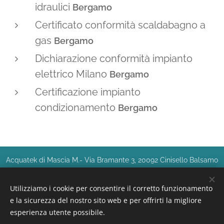
idraulici
Bergamo
Certificato conformità scaldabagno a
gas
Bergamo
Dichiarazione conformità impianto
elettrico Milano
Bergamo
Certificazione impianto
condizionamento
Bergamo
Acquatek di Mascia M.- Via Bramante 3, 20092 Cinisello Balsamo
(MI) - Tel.
349 0027684
P.I. 03184900920
Utilizziamo i cookie per consentire il corretto funzionamento
idraulico Milano
-
assistenza condizionatori Milano
-
assistenza
e la sicurezza del nostro sito web e per offrirti la migliore
caldaie Milano
-
assistenza scaldabagni Milano
- certificazione
esperienza utente possibile.
impianti