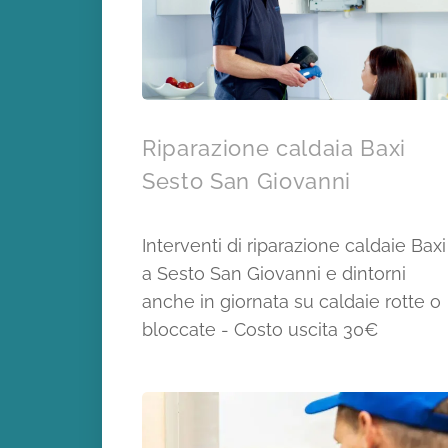
Riparazione caldaia Baxi
Sesto San Giovanni
Interventi di riparazione caldaie Baxi
a Sesto San Giovanni e dintorni
anche in giornata su caldaie rotte o
bloccate - Costo uscita 30€