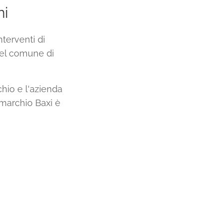
ni
terventi di
nel comune di
chio e l'azienda
l marchio Baxi è