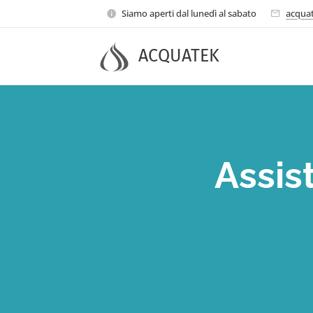
Siamo aperti dal lunedì al sabato
acquat
ACQUATEK
Assis