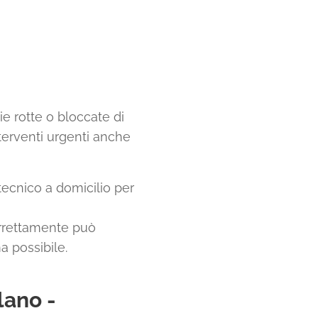
e rotte o bloccate di
nterventi urgenti anche
tecnico a domicilio per
orrettamente può
 possibile.
lano -